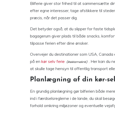
Bilferie giver stor frihed til at sammensætte d
efter egne interesser, tage afstikkere til stede
præcis, når det passer dig.
Det betyder også, at du slipper for faste tidsp
bagagerum giver plads til både snacks, komfortud
tilpasse ferien efter dine ønsker.
Overvejer du destinationer som USA, Canada elle
på en
kør selv ferie
. Her kan du 
at skulle tage hensyn til offentlig transport ell
Planlægning af din kør-sel
En grundig planlægning gør bilferien både mere
ind i færdselsreglerne i de lande, du skal besøge
forhold omkring miljøzoner og eventuelle vejafg