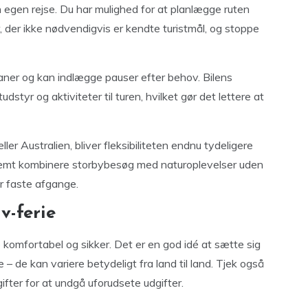
in egen rejse. Du har mulighed for at planlægge ruten
r, der ikke nødvendigvis er kendte turistmål, og stoppe
laner og kan indlægge pauser efter behov. Bilens
styr og aktiviteter til turen, hvilket gør det lettere at
r Australien, bliver fleksibiliteten endnu tydeligere
nemt kombinere storbybesøg med naturoplevelser uden
er faste afgange.
v-ferie
 komfortabel og sikker. Det er en god idé at sætte sig
 – de kan variere betydeligt fra land til land. Tjek også
ifter for at undgå uforudsete udgifter.