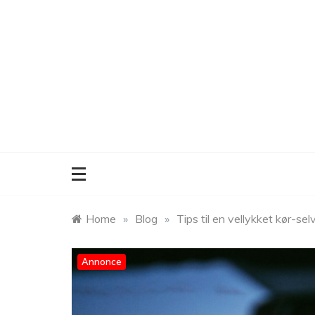
Skip
to
content
Home
»
Blog
»
Tips til en vellykket kør-se
Annonce