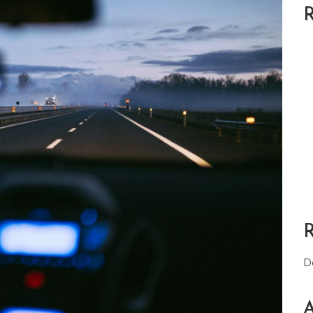
R
D
A