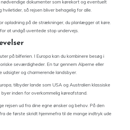
amt nødvendige dokumenter som kørekort og eventuelt
hviletider, så rejsen bliver behagelig for alle.
for opladning på de strækninger, du planlægger at køre.
 for at undgå uventede stop undervejs.
evelser
ter på bilferien. I Europa kan du kombinere besøg i
toriske seværdigheder. En tur gennem Alperne eller
 udsigter og charmerende landsbyer.
Europa, tilbyder lande som USA og Australien klassiske
g byer inden for overkommelig køreafstand.
e rejsen ud fra dine egne ønsker og behov. På den
fra de første skridt hjemmefra til de mange indtryk ude